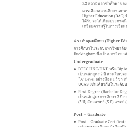
3.2 สถาบันอาชีวศึกษาขอ
ควรเลือกสถานศึกษาเอกชน
Higher Education (BAC)
ซ
ได้รับ จะได้เพียงประกาศนี
เตรียมความรู้ในการเรียนต
4.
ระดับอุดมศึกษา
(Higher Ed
การศึกษาในระดับมหาวิทยาล
Buckingham
ซึ่งเป็นมหาวิทยา
Undergraduate
BTEC HNC/HND
หรือ
Diplo
เป็นหลักสูตร
2
ปี ส่วนใหญ่จ
“A” Level
อย่างน้อย
1
วิชา ห
UCAS
เช่นเดียวกับในระดับ
First Degree (Bachelor Deg
เป็นหลักสูตรการศึกษา
3
ปี 
(5
ปี
)
สัตวแพทย์
(5
ปี
)
แพทย์
Post – Graduate
Post – Graduate Certificat
หลักสูตรการศึกษา
9
เดือนถึ