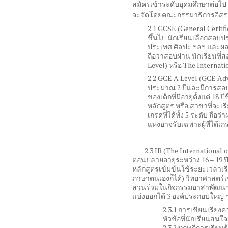
สมัครเข้าระดับอุดมศึกษาต่อไ
จะจัดโดยคณะกรรมาธิการอิสระ
2.1 GCSE (General Certif
ขึ้นไป นักเรียนเลือกสอ
ประเทศ ศิลปะ ฯลฯ และผ
ถือว่าสอบผ่าน นักเรียนที่
Level)
หรือ
The Internati
2.2 GCE A Level (GCE A
ประมาณ
2
ปีและมีการสอ
ของเด็กที่มีอายุตั้งแต่
18
ปี
หลักสูตร หรือ สาขาที่จะ
เกรดที่ได้ทั้ง
5
ระดับ ถือว่
แห่งอาจรับเฉพาะผู้ที่ได้เ
2.3 IB (The International o
ตอนปลายอายุระหว่าง
16 – 19
ป
หลักสูตรเข้มข้นใช้ระยะเวลาเ
ภาษาตนเองก็ได้
)
วิทยาศาสตร์เ
ส่วนร่วมในกิจกรรมอาสาพัฒนาช
แบ่งออกได้
3
องค์ประกอบใหญ่ ๆ
2.3.1
การเขียนเรียงค
หัวข้อที่นักเรียนสนใจ
2.3.2
ทฤษฎีการเรียนร