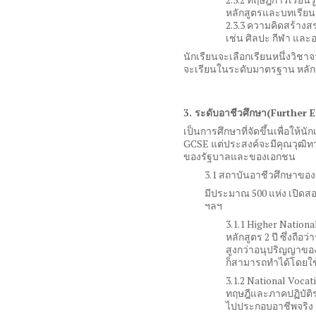
หลักสูตรและบทเรียน
2.3.3
ความคิดสร้างสรร
เช่น ศิลปะ กีฬา แล
นักเรียนจะเลือกเรียนหนึ่งวิชา
จะเรียนในระดับมาตรฐาน หลักกา
3.
ระดับอาชีวศึกษา
(Further 
เป็นการศึกษาที่จัดขึ้นเพื่อให้นัก
GCSE
แต่ประสงค์จะมีคุณวุฒิทา
ของรัฐบาลและของเอกชน
3.1 สถาบันอาชีวศึกษาของ
มีประมาณ
500
แห่ง เปิดส
ฯลฯ
3.1.1 Higher Nation
หลักสูตร
2
ปี ซึ่งถือ
สูงกว่าอนุปริญญาขอ
ก็สามารถทำได้โดยใช
3.1.2 National Vocat
ทฤษฎีและภาคปฏิบัติร่
ไปประกอบอาชีพจริง