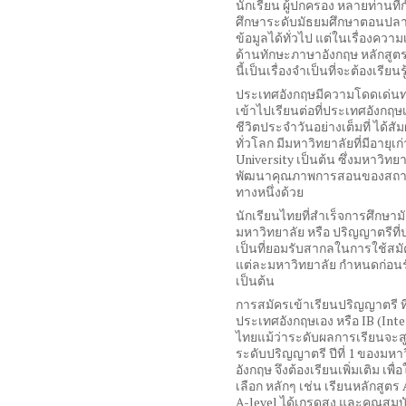
นักเรียน ผู้ปกครอง หลายท่านที
ศึกษาระดับมัธยมศึกษาตอนปล
ข้อมูลได้ทั่วไป แต่ในเรื่องคว
ด้านทักษะภาษาอังกฤษ หลักสูตรที
นี้เป็นเรื่องจำเป็นที่จะต้องเรีย
ประเทศอังกฤษมีความโดดเด่นทา
เข้าไปเรียนต่อที่ประเทศอังกฤ
ชีวิตประจำวันอย่างเต็มที่ ได
ทั่วโลก มีมหาวิทยาลัยที่มีอายุ
University
เป็นต้น ซึ่งมหาวิท
พัฒนาคุณภาพการสอนของสถาบันให
ทางหนึ่งด้วย
นักเรียนไทยที่สำเร็จการศึกษ
มหาวิทยาลัย หรือ ปริญญาตรีที่ป
เป็นที่ยอมรับสากลในการใช้สม
แต่ละมหาวิทยาลัย กำหนดก่อนรับ
เป็นต้น
การสมัครเข้าเรียนปริญญาตรี ที
ประเทศอังกฤษเอง หรือ
IB (Int
ไทยแม้ว่าระดับผลการเรียนจะสู
ระดับปริญญาตรี ปีที่
1
ของมหาว
อังกฤษ จึงต้องเรียนเพิ่มเติม เพื
เลือก หลักๆ เช่น เรียนหลักสูตร
A-level
ได้เกรดสูง และคุณสมบั