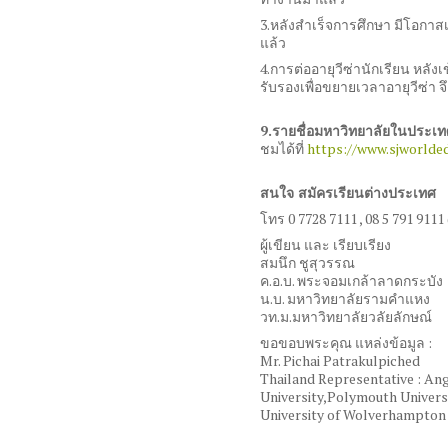
3.
หลังสำเร็จการศึกษา มีโอกาส
แล้ว
4.
การต่ออายุวีซ่านักเรียน หลั
รับรองเพื่อขยายเวลาอายุวีซ่า 
9.
รายชื่อมหาวิทยาลัยในประเท
ชมได้ที่
https://www.sjworlded
สนใจ สมัครเรียนต่างประเทศ
โทร
0 7728 7111 , 08 5 791 9111 
ผู้เขียน และ เรียบเรียง
สมนึก ชูสุวรรณ
ค
.
อ
.
บ
.
พระจอมเกล้าลาดกระบัง
น
.
บ
.
มหาวิทยาลัยรามคำแหง
วท
.
ม
.
มหาวิทยาลัยวลัยลักษณ์
ขอขอบพระคุณ แหล่งข้อมูล
:
Mr. Pichai Patrakulpiched
Thailand Representative : Ang
University,Polymouth Universit
University of Wolverhampton