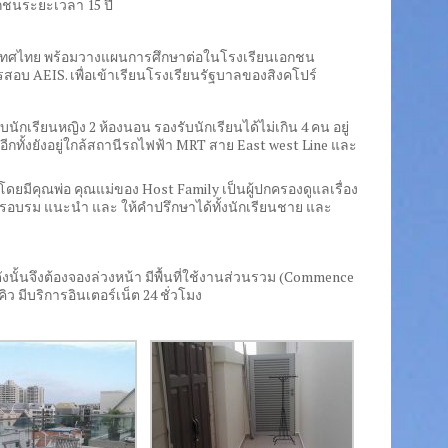
เอกชนระยะเวลา
15
ปี
กประเทศไทย พร้อมวางแผนการศึกษาต่อในโรงเรียนเอกชน
ารสอบ
AEIS.
เพื่อเข้าเรียนโรงเรียนรัฐบาลของสิงคโปร์
รับนักเรียนหญิง
2
ห้องนอน รองรับนักเรียนได้ไม่เกิน
4
คน อยู่
อีกทั้งยังอยู่ใกล้สถานีรถไฟฟ้า
MRT
สาย
East west Line
และ
โดยมีคุณพ่อ คุณแม่ของ
Host Family
เป็นผู้ปกครองดูแลเรื่อง
้การอบรม แนะนำ และ ให้คำปรึกษาได้ทั้งนักเรียนชาย และ
ังนั้นจึงต้องจองล่วงหน้า มีพื้นที่ใช้งานส่วนรวม
(Commence
คิว มีบริการอินเตอร์เน็ต
24
ชั่วโมง