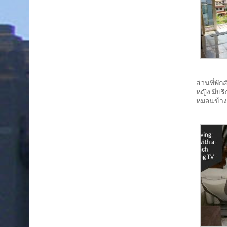
ส่วนที่พั
หญิง มีบร
หมอนข้างใ