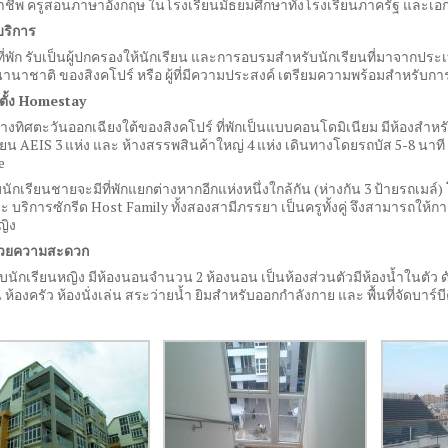
ชีพ ครูสอนภาษาอังกฤษ ในโรงเรียนมัธยมศึกษาทั้งโรงเรียนภาครัฐ และ
บริการ
ที่พัก รับเป็นผู้ปกครองให้นักเรียน และการอบรมสำหรับนักเรียนที่มาจา
านาชาติ ของสิงคโปร์ หรือ ผู้ที่มีความประสงค์ เตรียมความพร้อมสำหรับก
ตั้ง
Homestay
ู่ทางทิศตะวันออกเฉียงใต้ของสิงคโปร์ ที่พักเป็นแบบคอนโดมิเนียม มีห้องสำห
ียน
AEIS 3
แห่ง และ ห้างสรรพสินค้าใหญ่
4
แห่ง เดินทางโดยรถบัส
5-8
นาที 
e
นักเรียนชายจะมีที่พักแยกต่างหากอีกแห่งหนึ่งใกล้กัน
(
ห่างกัน
3
ป้ายรถเมล์
)
ะ บริการซักรีด
Host Family
ทั้งสองสามีภรรยา เป็นครูทั้งคู่ จึงสามารถให
ญิง
นวยความสะดวก
รับนักเรียนหญิง มีห้องนอนจำนวน
2
ห้องนอน เป็นห้องส่วนตัวมีห้องน้ำในตัว ด
น ห้องครัว ห้องนั่งเล่น สระว่ายน้ำ ยิมสำหรับออกกำลังกาย และ พื้นที่จัดบาร์บี