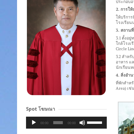
ประกอบอา
2.
การให้
ให้บริการ
โรงเรียนน
3.
สถานที่
3.1
ตั้งอย
ใกล้โรงเร
Circle Lin
3.2
สำหรับ
อาหาร แล
นักเรียนห
4.
สิ่งอำ
ที่พักสำห
Area)
เช่
Spot โฆษณา
Audio
Use
00:00
00:00
Player
Up/Down
Arrow