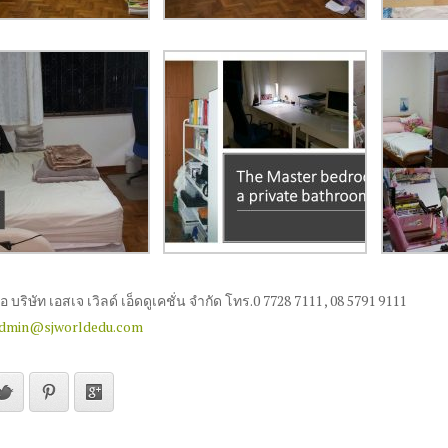
 บริษัท เอสเจ เวิลด์ เอ็ดดูเคชั่น จำกัด โทร
.0 7728 7111 , 08 5791 9111
dmin@sjworldedu.com