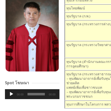
ทุนเล่าเรียนหลวง
ทุนไทยพัฒน์
ทุนรัฐบาล (ก.พ.)
ทุนรัฐบาล (กระทรวงการต่าง
ทุนรัฐบาล (กระทรวงวิทยาศาส
ทุนรัฐบาล (สำนักงานคณะกร
การอุดมศึกษา)
ทุนรัฐบาล (กระทรวงสาธารณ
– ทุนพัฒนาอาจารย์เพื่อรับทุ
Spot โฆษณา
ช่วยผลิต
แพทย์เพิ่มเพื่อชาวชนบท
Audio
– ทุนพัฒนาอาจารย์เพื่อรับทุ
00:00
00:00
Player
พระบรมราชชนก
ทุนการศึกษาในโครงการ พสว