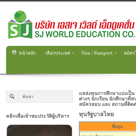
หน้าหลัก
เลือกประเทศ
Visa / Passport
สมัคร
แหล่งทุนการศึกษาแบ่งเป็
ต่างๆ นักเรียน นักศึกษาที
สมัครสอบ และ สถานที่ติดต่
ทุนรัฐบาลไทย
คลิกเพื่อเข้าชมประวัติผู้บริหาร
ชื่อทุน