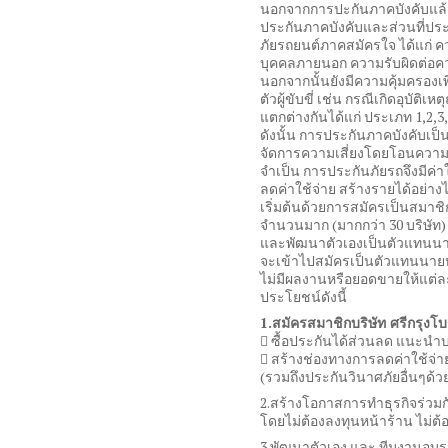
นอกจากการปะกันภาคบังคับแล้ว
ประกันภาคบังคับและส่วนที่ประ
ภัยรถยนต์ภาคสมัครใจ ได้แก่ ค
บุคคลภายนอก ความรับผิดต่อค
นอกจากนั้นยังมีความคุ้มครองเพ
ตัวผู้ขับขี่ เช่น กรณีเกิดอุบัต
แตกต่างกันได้แก่ ประเภท 1,2,3,4
ดังนั้น การประกันภาคบังคับเป็
จัดการความเสี่ยงโดยโอนความเสี
จำเป็น การประกันภัยรถจึงมีค่าใ
ลดค่าใช้จ่าย สร้างรายได้อย่างไ
เริ่มต้นด้วยการสมัครเป็นสมาชิ
จำนวนมาก (มากกว่า 30 บริษัท
และพัฒนาตัวเองเป็นตัวแทนนายห
จะเข้าไปสมัครเป็นตัวแทนนายหน
ไม่มีผลงานหรือยอดขายให้แต่ล
ประโยชน์ดังนี้
1.สมัครสมาชิกบริษัท ศรีกรุงโบร
 ซื้อประกันได้ส่วนลด แนะนำ
 สร้างช่องทางการลดค่าใช้จ่
(รวมถึงประกันวินาศภัยอื่นๆด้ว
2.สร้างโอกาสการทำธุรกิจร่วมกั
โดยไม่ต้องลงทุนหน้าร้าน ไม่ต
3.พัฒนาตัวเอง และ ทีมงานอบร