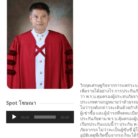
วิกฤตเศรษฐกิจจากการแพร่ระบา
เพิ่มรายได้อย่างไร การประกัน
ว่า พ.ร.บ.คุมครองผู้ประสบภัยจา
ประเภทตามกฎหมายว่าด้วยรถยนต
Spot โฆษณา
ไม่ว่ารถดังกล่าวจะเดินด้วยกำล
ผู้เช่าซื้อ และผู้นำรถที่จดทะเ
Audio
ประกันภัยตาม พ.ร.บ.คุ้มครองผ
00:00
00:00
Player
เรียกประกันแบบนี้ว่า ประกัน 
ภัยจากรถ ไม่ว่าจะเป็นผู้ขับขี่
อุบัติเหตุที่เกิดขึ้นจากรถ ก็จะได