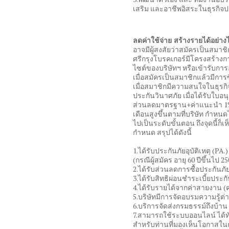
เสริม และอาชีพอิสระในธุรกิจปร
ลดค่าใช้จ่าย สร้างรายได้อย่าง
อาจมีผู้สงสัยว่าสมัครเป็นสมาชิ
ศรีกรุงโบรคเกอร์มีโครงสร้
ไซต์ของบริษัทฯ หรือเข้ารับการ
เมื่อสมัครเป็นสมาชิกแล้วมีกา
เมื่อสมาชิกมีความสนใจในธุร
ประกันวินาศภัย เมื่อได้รับใบอ
ส่วนลดมาตรฐาน+ค่าแนะนำ 1% (
เดือนสูงขึ้นตามที่บริษัท กำ
ไปเป็นระดับขั้นตอน ถึงจุดนี้ก็
กำหนด สรุปได้ดังนี้
1.ได้รับประกันภัยอุบัติเหตุ (P
(กรณีผู้สมัคร อายุ 60 ปีขึ้นไป 2
2.ได้รับส่วนลดการซื้อประกันภั
3.ได้รับสิทธิผ่อนชำระเบี้ยประกั
4.ได้รับรายได้จากค่าสายงาน (
5.บริษัทมีการจัดอบรมความรู้ต่
6.บริการจัดส่งกรมธรรม์ถึงบ้าน 
7.สามารถใช้ระบบออนไลน์ ได้ทั
สำหรับท่านที่มองเห็นโอกาสในกา