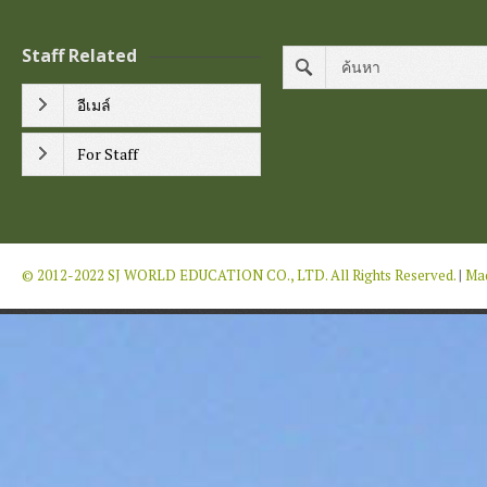
Staff Related
อีเมล์
For Staff
© 2012-2022 SJ WORLD EDUCATION CO., LTD. All Rights Reserved.
|
Mad