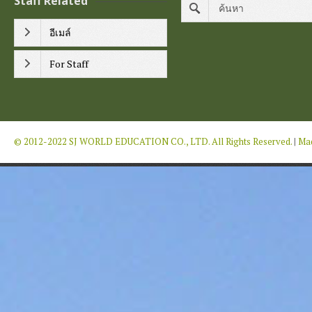
Staff Related
อีเมล์
For Staff
© 2012-2022 SJ WORLD EDUCATION CO., LTD. All Rights Reserved.
|
Mad