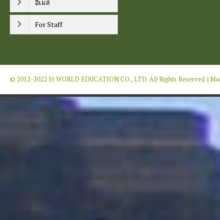
อีเมล์
For Staff
© 2012-2022 SJ WORLD EDUCATION CO., LTD. All Rights Reserved.
|
Mad