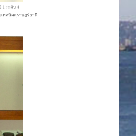
ย์
1
ระดับ
4
เทคนิคสุราษฎร์ธานี