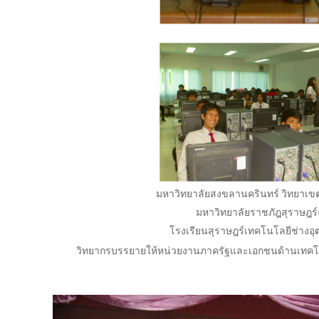
มหาวิทยาลัยสงขลานครินทร์ วิทยาเขต
มหาวิทยาลัยราชภัฎสุราษฎร์
โรงเรียนสุราษฎร์เทคโนโลยีช่างอ
วิทยากรบรรยายให้หน่วยงานภาครัฐและเอกชน
ด้านเทค