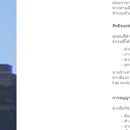
สอนภาษาที
หากท่านมี
ทำแบบPar
สิทธิของท
ทุกคนที่ท
ธรรมที่ได
– ค่า
– กา
– ช่
– สภ
นายจ้างส
หากต้องกา
Fair work
การอนุญา
หากถือวีซ
– ต้อ
– ทำ
– สา