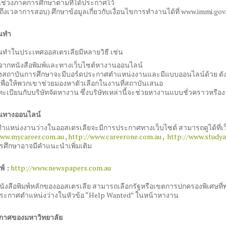
ในช่วงภาคการศึกษาตามที่ได้ประกาศไว้
ถึงเวลาการสอบ) ศึกษาข้อมูลเกี่ยวกับเงื่อนไขการทำงานได้ที่ www.immi.gov
นทำ
ทำในประเทศออสเตรเลียมีหลายวิธี เช่น
จากหนังสือพิมพ์และทางเว็บไซต์หางานออนไลน์
งสถาบันการศึกษาจะมีบอร์ดประกาศตำแหน่งงานและมีแบบออนไลน์ด้วย ดังนั้นจ
เพื่อให้พวกเขาช่วยมองหาตัวเลือกในงานที่สถาบันเสนอ
ทะเบียนกับบริษัทจัดหางาน ซึ่งบริษัทเหล่านี้จะช่วยหางานแบบชั่วคราวหรือง
นทางออนไลน์
ำแหน่งงานว่างในออสเตรเลียจะมีการประกาศทางเว็บไซต์ สามารถดูได้ที่เว็
www.mycareer.com.au
,
http://www.careerone.com.au
,
http://www.study
รศึกษาอาจมีคำแนะนำเพิ่มเติม
พ์ :
http://www.newspapers.com.au
หนังสือพิมพ์หลักของออสเตรเลีย สามารถเลือกรัฐหรือเขตการปกครองพิเศษที่พำนั
รประกาศตำแหน่งว่างในหัวข้อ “Help Wanted” ในหน้าหางาน
กาศของมหาวิทยาลัย