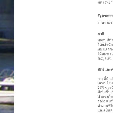
มหาวิทยาล
รัฐบาลออ
รวบรวมรา
ภาษี
ทุกคนที่
โดยสำนักง
หมายเลขดั
ให้หมายเล
ข้อมูลเพิ่
สิทธิและ
การที่นัก
เอาเปรียบ
79% ของนั
มีเพิ่มขึ้
ค่าแรงต่ำ
รัดเอาเปร
ทำงานที่ไ
และเป็นส่ว