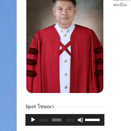
พลเมือง
Spot โฆษณา
Audio
Use
00:00
00:00
Player
Up/Down
Arrow