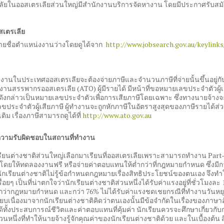
ัยในออสเตรเลียส่วนใหญ่มีสำนักงานบริการจัดหางาน โดยมีประกาศรับสมัครงาน
สเตรเลีย
ยชื่อตำแหน่งงานว่างโดยดูได้จาก
http://www.jobsearch.gov.au/keylink
ทำงานในประเทศออสเตรเลียจะต้องจ่ายภาษีและจำนวนภาษีที่จ่ายนั้นขึ้นอยู
านสรรพากรออสเตรเลีย (ATO) ผู้มีรายได้ มีหน้าที่ขอหมายเลขประจำตัวผู้
งกล่าวเป็นหมายเลขประจำตัวเพื่อการเสียภาษีโดยเฉพาะ ซึ่งทางนายจ้างจะใ
ขประจำตัวผู้เสียภาษี ผู้ทำงานจะถูกหักภาษีในอัตราสูงสุดของภาษีรายได้ส่
มเติม เรื่องภาษีสามารถดูได้ที่
http://www.ato.gov.au
ความรับผิดชอบในสถานที่ทำงาน
เรียนต่างชาติส่วนใหญ่เลือกมาเรียนที่ออสเตรเลียเพราะสามารถทำงาน Part
โดยให้ทดลองงานฟรี หรือจ่ายค่าตอบแทนให้ต่ำกว่าที่กฎหมายกำหนด ซึ่งมี
กเรียนต่างชาติไม่รู้ข้อกำหนดกฎหมายเรื่องสิทธิประโยชน์ของตนเอง จึงทำใ
นเรื่อยๆ เป็นที่น่าตกใจว่านักเรียนต่างชาติส่วนหนึ่งได้รับค่าแรงอยู่ที่ชั่วโมง
กว่ากฎหมายกำหนด และกว่า 76% ไม่ได้รับค่าแรงชดเชยกรณีที่ทำงานวันหยุด
ียบเนื่องมาจากนักเรียนต่างชาติคิดว่าตนเองนั้นมีข้อจำกัดในเรื่องของภาษาอั
ด้ทั้งประสบการณ์ชีวิตและค่าตอบแทนที่คุ้มค่า นักเรียนควรจะศึกษาเกี่ยว
นหนึ่งที่ทำให้นายจ้างรู้จักคุณค่าของนักเรียนต่างชาติด้วย และในเบื้องต้น สิ่ง