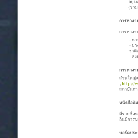
อยู่
(รวม
การหางา
การหางาน
– หา
– บา
ชาติ
– ลง
การหางา
ส่วนใหญ่ต
,
http://
สถาบันกา
หนังสือพิม
มีรายชื่อ
ถิ่นมีกา
บอร์ดประ