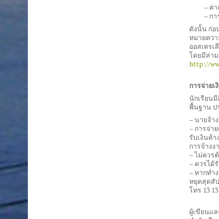
– ค่า
– กา
ดังนั้น ก
หมายความว่
ออสเตรเลี
โดยมีล่าม
http://ww
การจ่ายเง
นักเรียนม
พื้นฐาน ป
– นายจ้าง
– การจ่าย
รับเงินค้
การจ้างง
– ไม่ควรต้
– ควรได้ร
– หากทำงา
หยุดสุดสั
โทร 13 13
ผู้เขียนแล