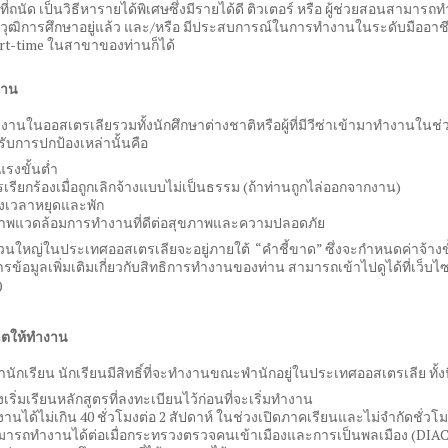
่ถนัด เป็นวิธีหารายได้พิเศษซึ่งมีรายได้ดี ติวเตอร์ หรือ ผู้ช่วยสอนสามารถท
วุฒิการศึกษาอยู่แล้ว และ/หรือ มีประสบการณ์ในการทำงานในระดับมืออาชีพ
t-time ในสาขาของท่านก็ได้
่าน
ำงานในออสเตรเลียรวมทั้งนักศึกษาต่างชาติหรือผู้ที่มีวีซ่าเข้ามาทำงานในช
้รับการปกป้องเหล่านั้นคือ
แรงขั้นต่ำ
รเรียกร้องเมื่อถูกเลิกจ้างแบบไม่เป็นธรรม (ถ้าท่านถูกไล่ออกจากงาน)
วงเวลาหยุดและพัก
าพแวดล้อมการทำงานที่ดีต่อสุขภาพและความปลอดภัย
่วนใหญ่ในประเทศออสเตรเลียจะอยู่ภายใต้ “คำชี้ขาด” ซึ่งจะกำหนดค่าจ้า
รข้อมูลเพิ่มเติมเกี่ยวกับสิทธิการทำงานของท่าน สามารถเข้าไปดูได้ที่เว็
)
ตให้ทำงาน
่านักเรียน นักเรียนมีสิทธิ์ที่จะทำงานขณะพำนักอยู่ในประเทศออสเตรเลีย ทั้งน
งเริ่มเรียนหลักสูตรที่ลงทะเบียนไว้ก่อนที่จะเริ่มทำงาน
งานได้ไม่เกิน 40 ชั่วโมงต่อ 2 สัปดาห์ ในช่วงเปิดภาคเรียนและไม่จำกัดชั่ว
มารถทำงานได้ต่อเมื่อกระทรวงตรวจคนเข้าเมืองและการเป็นพลเมือง (DIAC) 