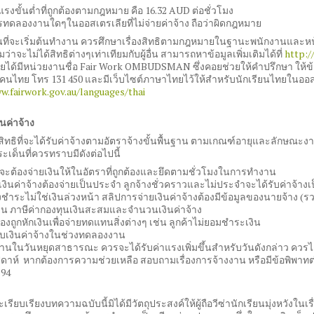
แรงขั้นต่ำที่ถูกต้องตามกฎหมาย คือ 16.32 AUD ต่อชั่วโมง
รทดลองงานใดๆในออสเตรเลียที่ไม่จ่ายค่าจ้าง ถือว่าผิดกฎหมาย
่อนที่จะเริ่มต้นทำงาน ควรศึกษาเรื่องสิทธิตามกฎหมายในฐานะพนักงานและหน้าที
าจะไม่ได้สิทธิต่างๆเท่าเทียมกับผู้อื่น สามารถหาข้อมูลเพิ่มเติมได้ที่
http:/
ยได้มีหน่วยงานชื่อ Fair Work OMBUDSMAN ซึ่งคอยช่วยให้คำปรึกษา ให้ข้อ
คนไทย โทร 131 450 และมีเว็บไซต์ภาษาไทยไว้ให้สำหรับนักเรียนไทยในออสเตร
w.fairwork.gov.au/languages/thai
ินค่าจ้าง
ีสิทธิที่จะได้รับค่าจ้างตามอัตราจ้างขั้นพื้นฐาน ตามเกณฑ์อายุและลักษณะงา
ระเด็นที่ควรทราบมีดังต่อไปนี้
จะต้องจ่ายเงินให้ในอัตราที่ถูกต้องและยึดตามชั่วโมงในการทำงาน
เงินค่าจ้างต้องจ่ายเป็นประจำ ลูกจ้างชั่วคราวและไม่ประจำจะได้รับค่าจ้าง
างชำระไม่ใช่เงินล่วงหน้า สลิปการจ่ายเงินค่าจ้างต้องมีข้อมูลของนายจ้าง 
าน ภาษีค่ากองทุนเงินสะสมและจำนวนเงินค่าจ้าง
องถูกหักเงินเพื่อจ่ายทดแทนสิ่งต่างๆ เช่น ลูกค้าไม่ยอมชำระเงิน
ับเงินค่าจ้างในช่วงทดลองงาน
นในวันหยุดสาธารณะ ควรจะได้รับค่าแรงเพิ่มขึ้นสำหรับวันดังกล่าว ควรได้
ปดาห์ หากต้องการความช่วยเหลือ สอบถามเรื่องการจ้างงาน หรือมีข้อพิพาทต่
 94
ะเรียบเรียงบทความฉบับนี้มิได้มีวัตถุประสงค์ให้ผู้ถือวีซ่านักเรียนมุ่งหวัง