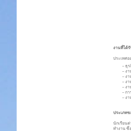
งานที่ได
ประเทศออส
– ธุร
– งา
– งาน
– งา
– งา
– กา
– งา
ประเภทข
นักเรียนต
ทำงาน ซึ่