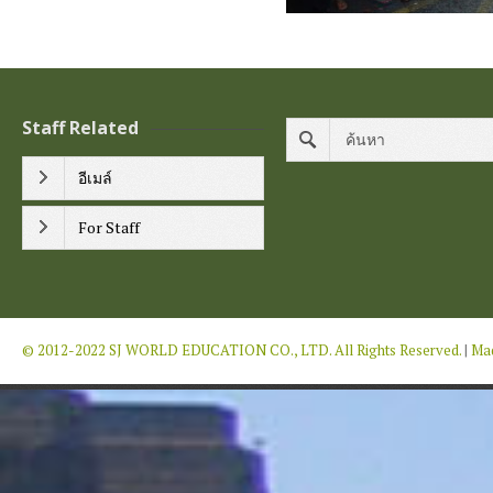
Staff Related
อีเมล์
For Staff
© 2012-2022 SJ WORLD EDUCATION CO., LTD. All Rights Reserved.
|
Mad