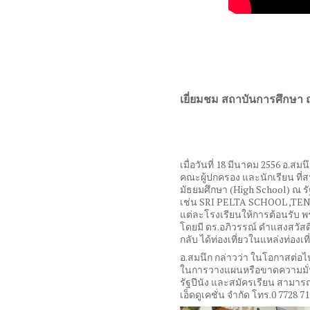
เยี่ยมชม สถาบันการศึกษา ณ
เมื่อวันที่ 18 มีนาคม 2556 อ.สมน
คณะผู้ปกครอง และนักเรียน ที
มัธยมศึกษา (High School) ณ รั
เช่น SRI PELTA SCHOOL ,T
แต่ละโรงเรียนให้การต้อนรับ พร
โดยมี ดร.อภิวรรณ์ ดำแสงสวัสด
กลับ ได้ท่องเที่ยวในแหล่งท่อง
อ.สมนึก กล่าวว่า ในโอกาสต่อไป 
ในการวางแผนหรือขาดความมั่นใ
รัฐปีนัง และสมัครเรียน สามารถต
เอ็ดดูเคชั่น จำกัด โทร.0 7728 71