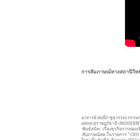
การสัมภาษณ์ทางสถานีวิท
อาจารย์ สมนึก ชูสุวรรณ กรรมการผ
อสมท.สุราษฎร์ธานี (MODERN 
พันธ์สนิท เรื่องธุรกิจการท่อง
สัมภาษณ์สด ในรายการ “ CEO T
ไทย เมื่อ วันที่ 8 สิงหาคม 2557