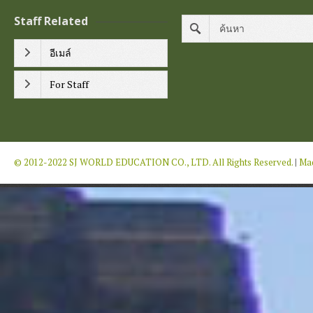
Staff Related
อีเมล์
For Staff
© 2012-2022 SJ WORLD EDUCATION CO., LTD. All Rights Reserved.
|
Mad