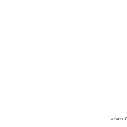
เอกสาร C