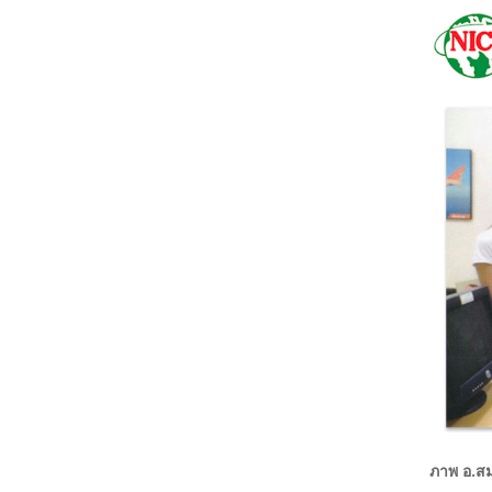
ภาพ อ.สม